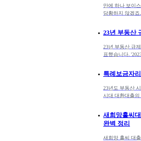
만에 하나 보이스
당황하지 않겠죠.
고 방법부터 계좌
23년 부동산
23년 부동산 규
표했습니다. '20
규제 완화가 나왔
특례보금자리론
23년도 부동산 
시대 대환대출의 
를 위해 작정하고
새희망홀씨대출
완벽 정리
새희망 홀씨 대출