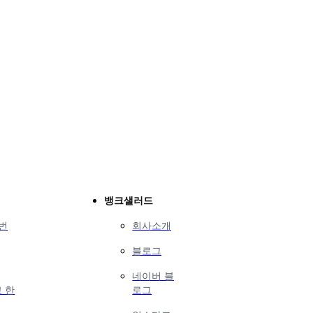
뱅크샐러드
번
회사소개
블로그
네이버 블
 한
로그