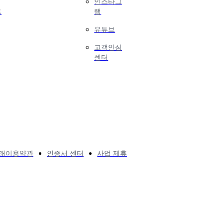
인스타그
트
램
유튜브
고객안심
센터
래이용약관
인증서 센터
사업 제휴