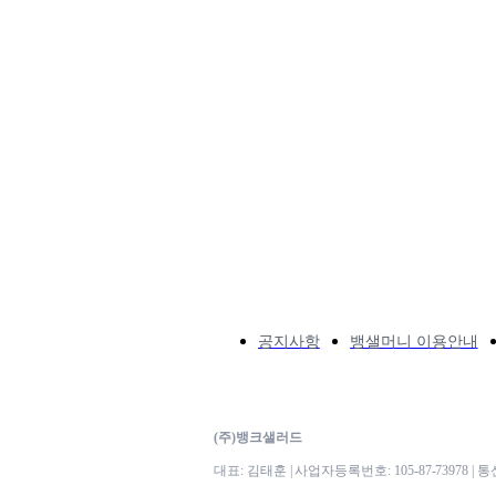
공지사항
뱅샐머니 이용안내
(주)뱅크샐러드
대표: 김태훈 | 사업자등록번호: 105-87-73978 |