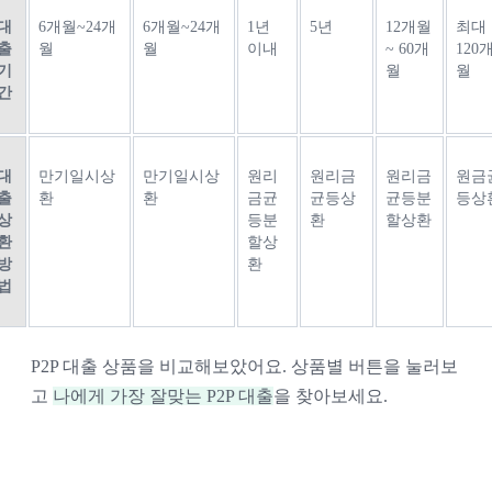
대
6개월~24개
6개월~24개
1년 
5년
12개월 
최대 
출 
월
월
이내
~ 60개
120
기
월
월
간
대
만기일시상
만기일시상
원리
원리금
원리금
원금
출
환
환
금균
균등상
균등분
등상
상
등분
환
할상환
환
할상
방
환
법
P2P 대출 상품을 비교해보았어요. 상품별 버튼을 눌러보
고 
나에게 가장 잘맞는 P2P 대출
을 찾아보세요.