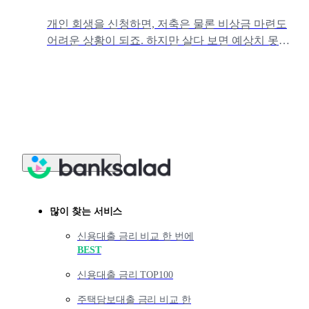
개인 회생을 신청하면, 저축은 물론 비상금 마련도
어려운 상황이 되죠. 하지만 살다 보면 예상치 못한
일이 생기잖아요. 갑자기 병원비가 필요해질 수도
있고, 가족에게 급하게 금전적
많이 찾는 서비스
신용대출 금리 비교 한 번에
BEST
신용대출 금리 TOP100
주택담보대출 금리 비교 한