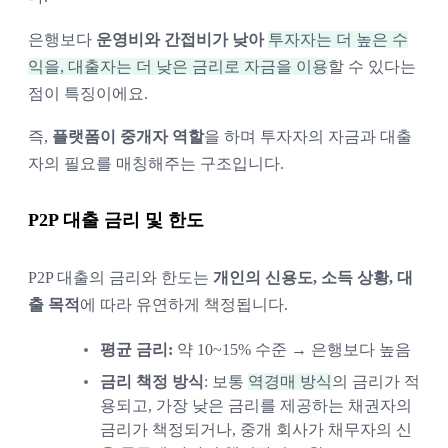
은행보다 
운영비와 간접비가 낮아
투자자는 더 높은 수
익을, 대출자는 더 낮은 금리로 자금을 이용
할 수 있다는 
점이 특징이에요.
즉, 
플랫폼이 중개자 역할
을 하며 투자자의 자금과 대출
자의 필요를 매칭해주는 구조입니다.
P2P 대출 금리 및 한도
P2P 대출의 금리와 한도는 
개인의 신용도, 소득 상황, 대
출 목적
에 따라 유연하게 책정됩니다.
평균 금리:
 약 10~15% 수준 → 은행보다 높음
금리 책정 방식
: 
보통 
역경매 방식
의 금리가 적
용되고, 가장 낮은 금리를 제공하는 채권자의 
금리가 책정되거나, 중개 회사가 채무자의 신