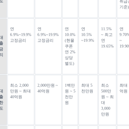
도
취급건
기준)
연 
연 
연 
연 
11.5% 
연 
6.9%~19.9% 
6.9%~19.9%
10.0% 
10.5% 
~ 최고 
9.70%
대
고정금리
고정금리
(현물
~19.9% 
연 
~ 
출 
쿠폰 
19.65%
19.9
금
연 2% 
리
상당 
별도)
최소 2,000
2,000만원 ~ 
1백만
최대 5
최소 
최대 
대
만원 ~ 최대 
40억원
원 ~ 5
천만원
500만
억원
출 
40억원
천만
원 ~ 최
한
원
대 
도
3,000
만원