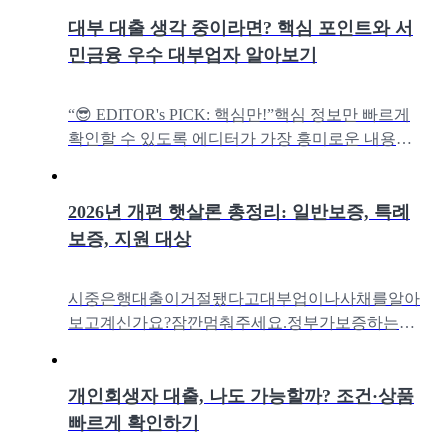
대부 대출 생각 중이라면? 핵심 포인트와 서
민금융 우수 대부업자 알아보기
“😎 EDITOR's PICK: 핵심만!”핵심 정보만 빠르게
확인할 수 있도록 에디터가 가장 흥미로운 내용으
로 요약했습니다. 자세한 내용은 본문을 참조해 주
세요!대부업 대출이란?
2026년 개편 햇살론 총정리: 일반보증, 특례
보증, 지원 대상
시중은행대출이거절됐다고대부업이나사채를알아
보고계신가요?잠깐멈춰주세요.정부가보증하는햇
살론으로연12.5%이내금리로빌릴수있어요.2025년
12월 30일, 금융위원회는 금융제도 개편을 추진
개인회생자 대출, 나도 가능할까? 조건·상품
빠르게 확인하기