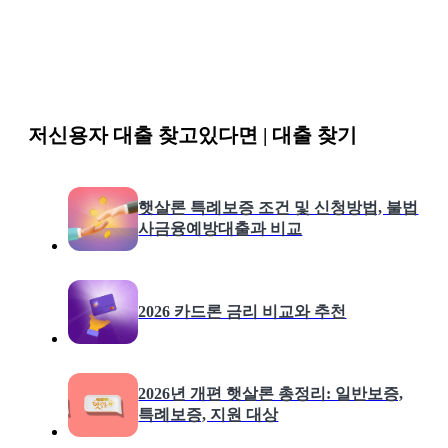
정부 보장 제도는 없으므로, 
연체율 관리가 되는 
검증된 플랫폼
을 선택해야 합니다. 금융감독원
에 등록된 업체인지 확인하는 것도 필수입니다.
저신용자 대출 찾고있다면 | 대출 찾기
햇살론 특례보증 조건 및 신청방법, 불법
사금융예방대출과 비교
2026 카드론 금리 비교와 추천
2026년 개편 햇살론 총정리: 일반보증,
특례보증, 지원 대상