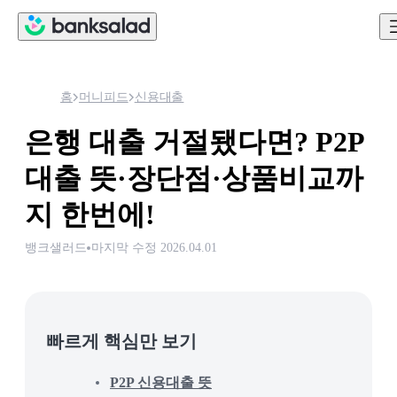
홈
머니피드
신용대출
은행 대출 거절됐다면? P2P
대출 뜻·장단점·상품비교까
지 한번에!
뱅크샐러드
마지막 수정
2026.04.01
빠르게 핵심만 보기
P2P 신용대출 뜻