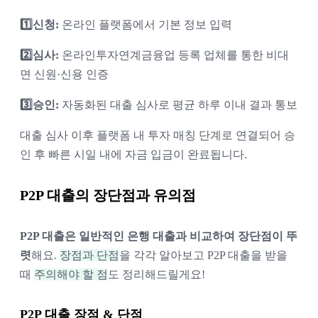
1️⃣신청:
 온라인 플랫폼에서 기본 정보 입력
2️⃣심사:
온라인투자연계금융업 등록 업체를 통한 비대
면 신원·신용 인증
3️⃣승인:
 자동화된 대출 심사로 평균 하루 이내 결과 통보
대출 심사 이후 플랫폼 내 투자 매칭 단계로 연결되어 승
인 후 빠른 시일 내에 자금 입금이 완료됩니다. 
P2P 대출의 장단점과 유의점 
P2P 대출은 일반적인 은행 대출과 비교하여 장단점이 뚜
렷
해요. 
장점과 단점
을 각각 알아보고 P2P 대출을 받을 
때 
주의해야 할 점
도 정리해드릴게요!
P2P 대출 장점 & 단점