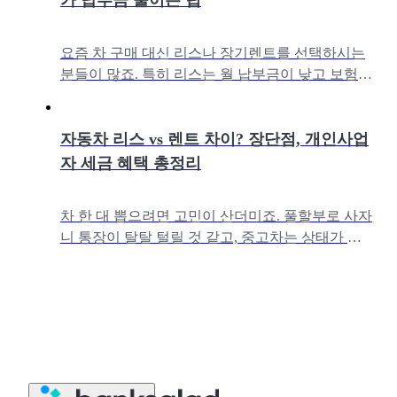
요즘 차 구매 대신 리스나 장기렌트를 선택하시는
분들이 많죠. 특히 리스는 월 납부금이 낮고 보험·
세금을 직접 내야 돼서 운전 경력이 긴 40~50대나
무사고 경력이 오래된 분들이
자동차 리스 vs 렌트 차이? 장단점, 개인사업
자 세금 혜택 총정리
차 한 대 뽑으려면 고민이 산더미죠. 풀할부로 사자
니 통장이 탈탈 털릴 것 같고, 중고차는 상태가 도
무지 믿음이 안 가고… 리스? 장기렌트? 이름은 들
어봤는데 뭐가 좋은 건지, 헷