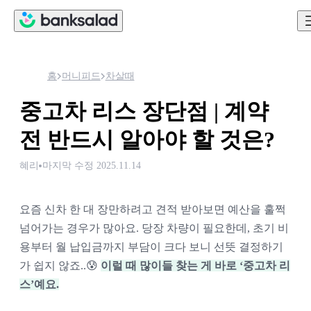
홈
머니피드
차살때
중고차 리스 장단점 | 계약
전 반드시 알아야 할 것은?
혜리
마지막 수정
2025.11.14
요즘 신차 한 대 장만하려고 견적 받아보면 예산을 훌쩍 
넘어가는 경우가 많아요. 당장 차량이 필요한데, 초기 비
용부터 월 납입금까지 부담이 크다 보니 선뜻 결정하기
가 쉽지 않죠..😰 
이럴 때 많이들 찾는 게 바로 ‘중고차 리
스’예요.