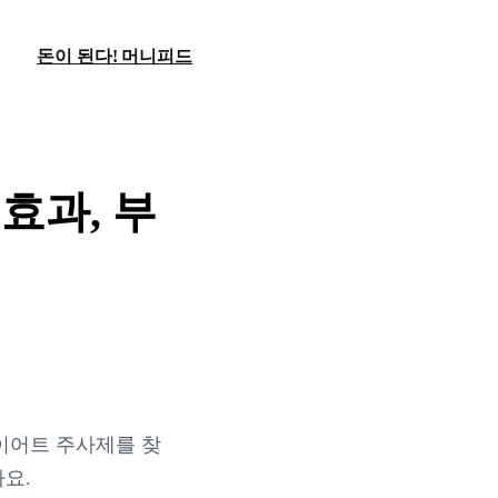
돈이 된다! 머니피드
효과, 부
다이어트 주사제를 찾
요.