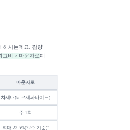
금해하시는데요.
감량
위고비 > 마운자로
예
마운자로
차세대(티르제파타이드)
주 1회
최대 22.5%(72주 기준)⁷