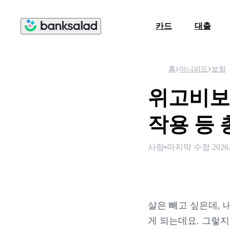
카드
대출
홈
머니피드
보험
위고비보다
작용 등
사랑
마지막 수정
2026
살은 빼고 싶은데, 
게 되는데요. 그렇지