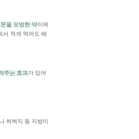
르몬을 모방한 약
이에
춰서 적게 먹어도 배
려주는 효과
가 있어
부나 허벅지 등 지방이