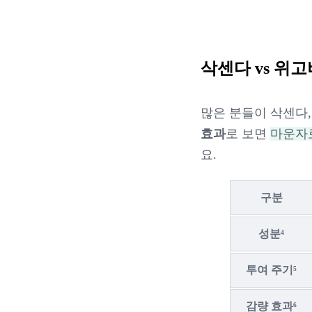
삭센다 vs 위고
많은 분들이 삭센다
효과
로 보면
마운자로
요.
구분
성분
⁴
투여 주기
⁵
감량 효과
⁶