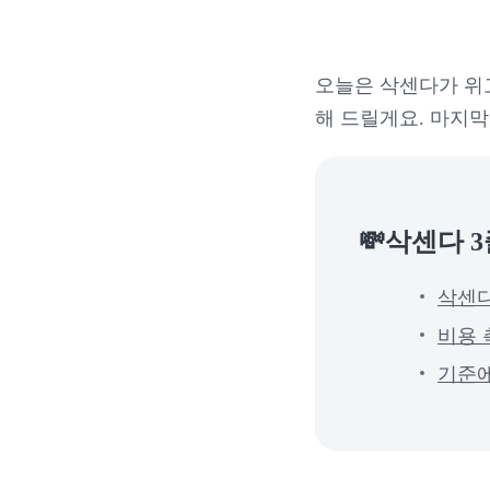
오늘은 삭센다가 위
해 드릴게요. 마지
💸삭센다 
삭센다
비용 
기준에