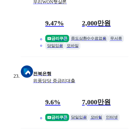
우리WON햇살론
금리
최대 한도
9.47%
2,000만원
금리쿠폰
중도상환수수료없음
무서류
당일입금
모바일
전북은행
위풍당당 중금리대출
금리
최대 한도
9.6%
7,000만원
금리쿠폰
당일입금
모바일
인터넷