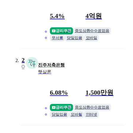
금리
최대 한도
5.4%
4억원
금리쿠폰
중도상환수수료없음
무서류
당일입금
모바일
2
진주저축은행
햇살론
금리
최대 한도
6.08%
1,500만원
금리쿠폰
중도상환수수료없음
당일입금
모바일
인터넷