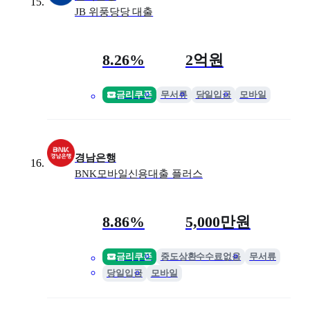
JB 위풍당당 대출
금리
최대 한도
8.26%
2억원
금리쿠폰
무서류
당일입금
모바일
경남은행
BNK모바일신용대출 플러스
금리
최대 한도
8.86%
5,000만원
금리쿠폰
중도상환수수료없음
무서류
당일입금
모바일