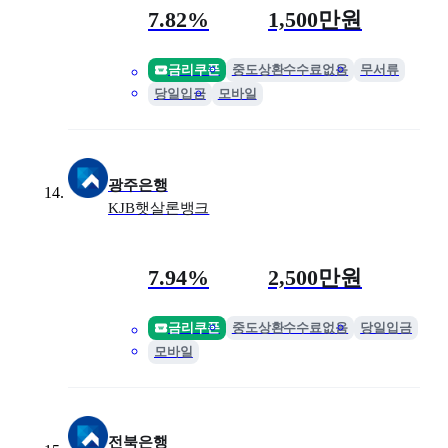
금리
최대 한도
7.82%
1,500만원
금리쿠폰
중도상환수수료없음
무서류
당일입금
모바일
광주은행
KJB햇살론뱅크
금리
최대 한도
7.94%
2,500만원
금리쿠폰
중도상환수수료없음
당일입금
모바일
전북은행