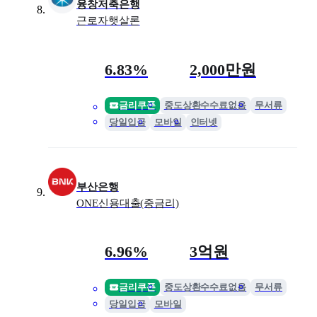
융창저축은행
근로자햇살론
금리
최대 한도
6.83%
2,000만원
금리쿠폰
중도상환수수료없음
무서류
당일입금
모바일
인터넷
부산은행
ONE신용대출(중금리)
금리
최대 한도
6.96%
3억원
금리쿠폰
중도상환수수료없음
무서류
당일입금
모바일