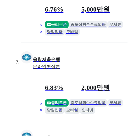
금리
최대 한도
6.76%
5,000만원
금리쿠폰
중도상환수수료없음
무서류
당일입금
모바일
융창저축은행
온라인햇살론
금리
최대 한도
6.83%
2,000만원
금리쿠폰
중도상환수수료없음
무서류
당일입금
모바일
인터넷