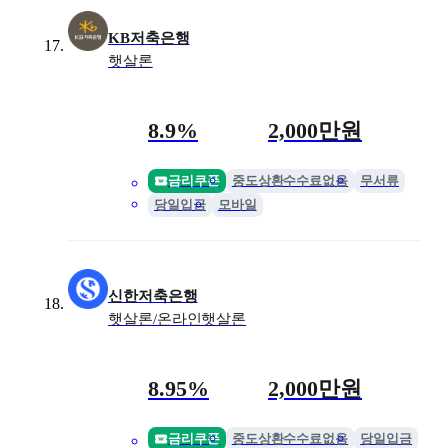
KB저축은행
햇살론
금리
최대 한도
8.9%
2,000만원
금리쿠폰
중도상환수수료없음
무서류
당일입금
모바일
신한저축은행
햇살론/온라인햇살론
금리
최대 한도
8.95%
2,000만원
금리쿠폰
중도상환수수료없음
당일입금