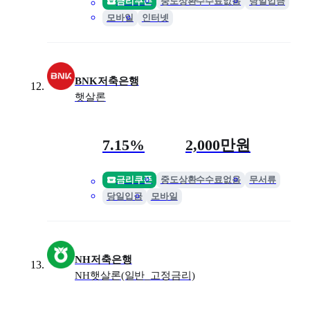
금리쿠폰
중도상환수수료없음
당일입금
모바일
인터넷
BNK저축은행
햇살론
금리
최대 한도
7.15%
2,000만원
금리쿠폰
중도상환수수료없음
무서류
당일입금
모바일
NH저축은행
NH햇살론(일반_고정금리)