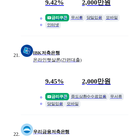
금리
최대 한도
9.42%
2,000만원
금리쿠폰
무서류
당일입금
모바일
인터넷
IBK저축은행
온라인햇살론(간편대출)
금리
최대 한도
9.45%
2,000만원
금리쿠폰
중도상환수수료없음
무서류
당일입금
모바일
우리금융저축은행