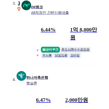
3
iM뱅크
iM직장인 간편신용대출
금리
최대 한도
6.44%
1억 8,000만
원
금리쿠폰
중도상환수수료없음
무서류
당일입금
모바일
하나저축은행
햇살론
금리
최대 한도
6.47%
2,000만원