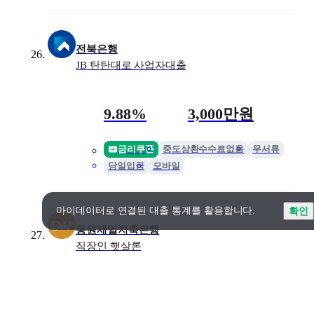
전북은행
JB 탄탄대로 사업자대출
금리
최대 한도
9.88%
3,000만원
금리쿠폰
중도상환수수료없음
무서류
당일입금
모바일
마이데이터로 연결된 대출 통계를 활용합니다.
확인
동원제일저축은행
직장인 햇살론
금리
최대 한도
10.25%
2,000만원