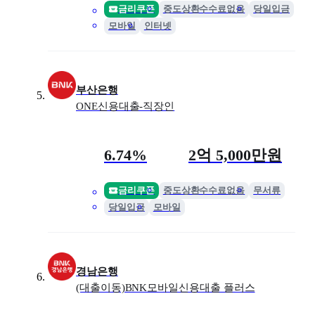
금리쿠폰
중도상환수수료없음
당일입금
모바일
인터넷
부산은행
ONE신용대출-직장인
금리
최대 한도
6.74%
2억 5,000만원
금리쿠폰
중도상환수수료없음
무서류
당일입금
모바일
경남은행
(대출이동)BNK모바일신용대출 플러스