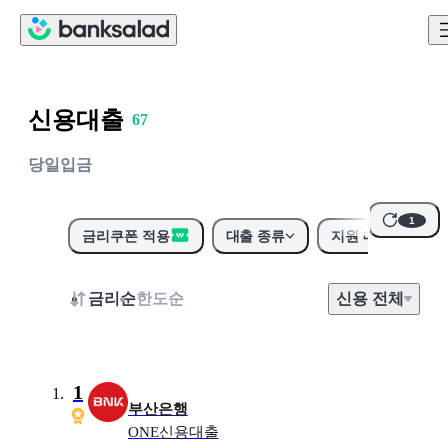
2
3
3
4
4
5
5
6
신용대출
6
7
7
8
당일입금
8
9
9
0
1
0
금리쿠폰 적용
대출 종류
지원 대상
금리순
한도순
신용
전
체
1
부산은행
ONE신용대출