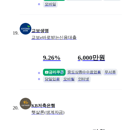
모바일
교보생명
교보e바로받는신용대출
금리
최대 한도
9.26%
6,000만원
금리쿠폰
중도상환수수료없음
무서류
당일입금
모바일
인터넷
KB저축은행
햇살론(생계자금)