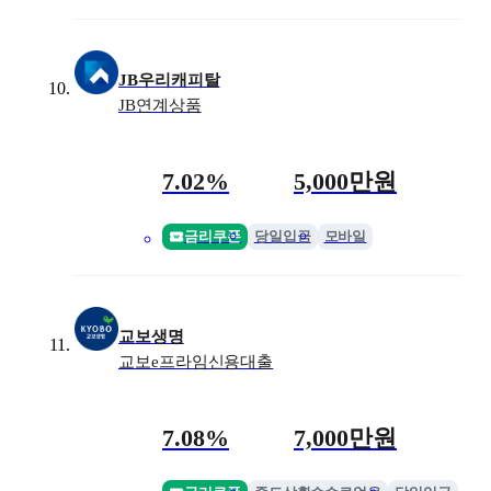
JB우리캐피탈
JB연계상품
금리
최대 한도
7.02%
5,000만원
금리쿠폰
당일입금
모바일
교보생명
교보e프라임신용대출
금리
최대 한도
7.08%
7,000만원