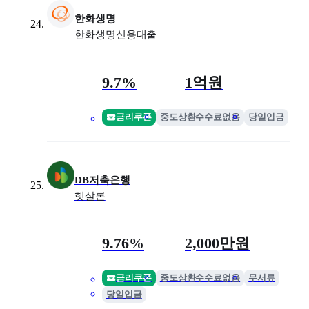
한화생명
한화생명신용대출
금리
최대 한도
9.7%
1억원
금리쿠폰
중도상환수수료없음
당일입금
DB저축은행
햇살론
금리
최대 한도
9.76%
2,000만원
금리쿠폰
중도상환수수료없음
무서류
당일입금