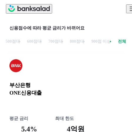
신용점수에 따라 평균 금리가 바뀌어요
500점대
600점대
700점대
800점대
900점 이상
전체
부산은행
ONE신용대출
평균 금리
최대 한도
5.4%
4억원