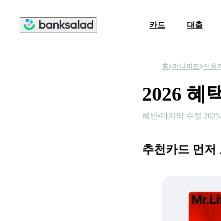
카드
대출
홈
머니피드
신용
2026 
혜빈
마지막 수정
2025
추천카드 먼저