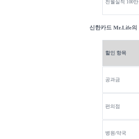
전월실적 100
신한카드 Mr.Life
할인 항목
공과금
편의점
병원/약국