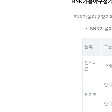
BNK가을야구정기
BNK가을야구정기예
BNK가을
분류
구분
만기지
12
급
만기
만기후
만기