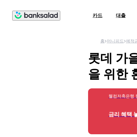
카드
대출
홈
머니피드
예적
롯데 가을
을 위한 
웰컴저축은행 웰뱅
금리 혜택 