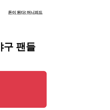
돈이 된다! 머니피드
야구 팬들