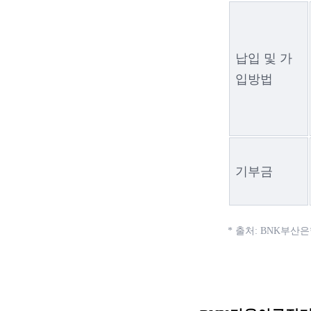
납입 및 가
입방법
기부금
* 출처: BNK부산