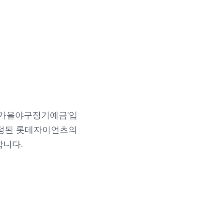
K가을야구정기예금'입
선정된 롯데자이언츠의
합니다.