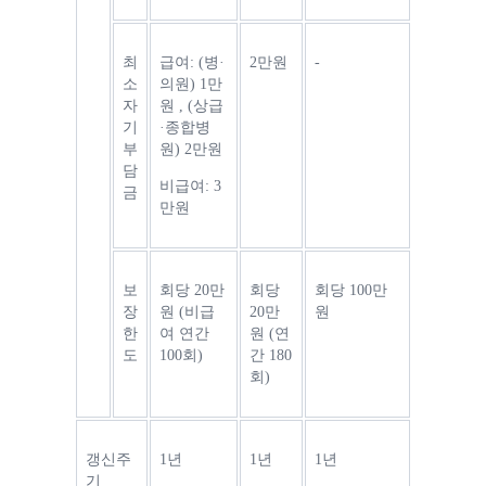
최
급여: (병·
2만원
-
소 
의원) 1만
자
원 , (상급
기
·종합병
부
원) 2만원
담
비급여: 3
금
만원
보
회당 20만
회당 
회당 100만
장
원 (비급
20만
원
한
여 연간 
원 (연
도
100회)
간 180
회)
갱신주
1년
1년
1년
기