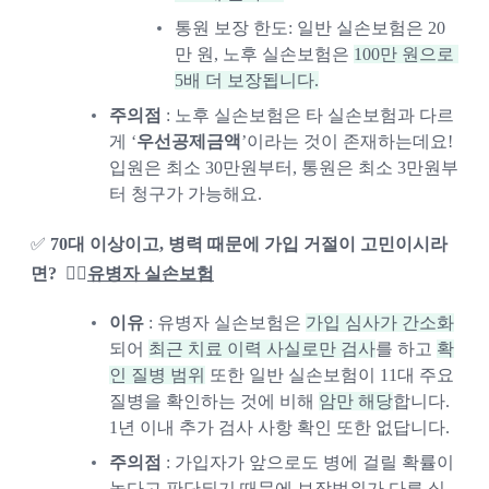
통원 보장 한도: 일반 실손보험은 20
만 원, 노후 실손보험은 
100만 원으로 
5배 더 보장됩니다.
주의점
 : 노후 실손보험은 타 실손보험과 다르
게 ‘
우선공제금액
’이라는 것이 존재하는데요! 
입원은 최소 30만원부터, 통원은 최소 3만원부
터 청구가 가능해요. 
✅ 
70대 이상이고, 병력 때문에 가입 거절이 고민이시라
면?  👉🏻
유병자 실손보험
이유
 : 유병자 실손보험은 
가입 심사가 간소화
되어 
최근 치료 이력 사실로만 검사
를 하고 
확
인 질병 범위
 또한 일반 실손보험이 11대 주요 
질병을 확인하는 것에 비해 
암만 해당
합니다. 
1년 이내 추가 검사 사항 확인 또한 없답니다. 
주의점
 : 가입자가 앞으로도 병에 걸릴 확률이 
높다고 판단되기 때문에 보장범위가 다른 실