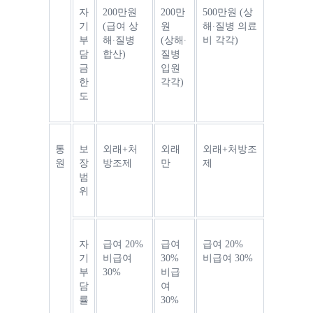
자
200만원 
200만
500만원 (상
기
(급여 상
원  
해∙질병 의료
부
해∙질병 
(상해∙
비 각각)
담
합산)
질병 
금 
입원 
한
각각)
도
통
보
외래+처
외래
외래+처방조
원
장 
방조제
만
제
범
위
자
급여 20%
급여 
급여 20%
기 
비급여 
30%
비급여 30%
부
30%
비급
담
여 
률
30%