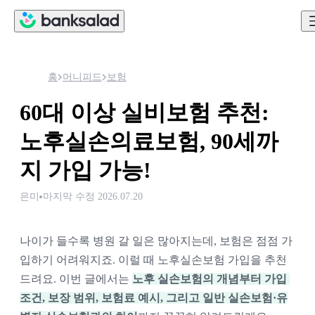
홈
머니피드
보험
60대 이상 실비보험 추천:
노후실손의료보험, 90세까
지 가입 가능!
은미
마지막 수정
2026.07.20
나이가 들수록 병원 갈 일은 많아지는데, 보험은 점점 가
입하기 어려워지죠. 이럴 때 노후실손보험 가입을 추천
드려요. 이번 글에서는 
노후 실손보험의 개념부터 가입 
조건, 보장 범위, 보험료 예시
, 그리고 
일반 실손보험·유