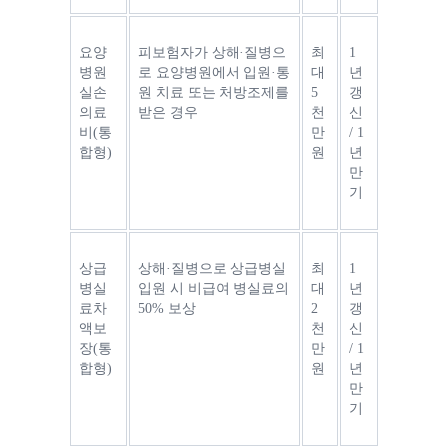
요양
피보험자가 상해·질병으
최
1
병원
로 요양병원에서 입원·통
대 
년 
실손
원 치료 또는 처방조제를 
5
갱
의료
받은 경우
천
신 
비(통
만 
/ 1
합형)
원
년 
만
기
상급
상해·질병으로 
상급병실 
최
1
병실
입원 시 비급여 병실료의 
대 
년 
료차
50% 보상
2
갱
액보
천
신 
장(통
만 
/ 1
합형)
원
년 
만
기