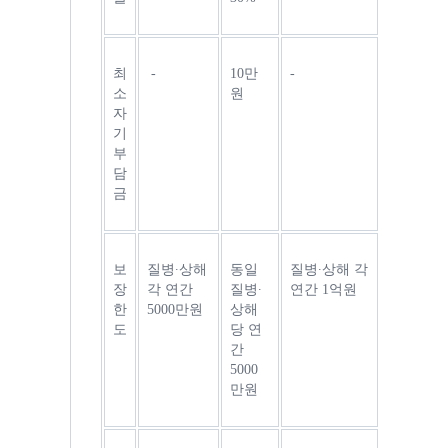
최
 -
10만 
-
소 
원
자
기
부
담
금
보
질병∙상해 
동일 
질병∙상해 각 
장
각 연간 
질병∙
연간 
1억원
한
5000만원
상해
도
당 연
간 
5000
만원