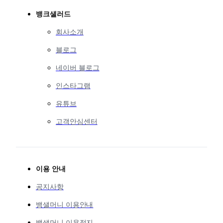
뱅크샐러드
회사소개
블로그
네이버 블로그
인스타그램
유튜브
고객안심센터
이용 안내
공지사항
뱅샐머니 이용안내
뱅샐머니 이용정지