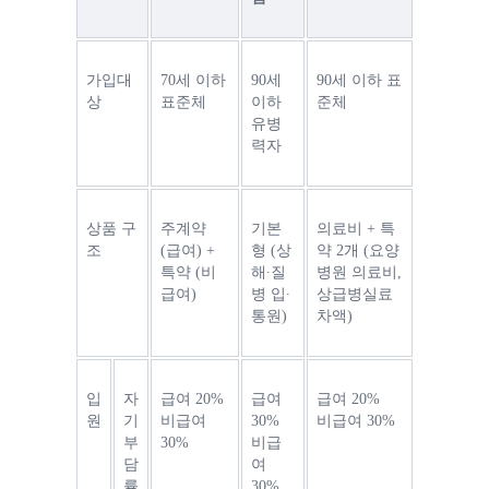
가입대
70세 이하 
90세 
90세 이하 표
상
표준체
이하 
준체
유병
력자
상품 구
주계약 
기본
의료비 + 특
조
(급여) + 
형 (상
약 2개 (
요양
특약 (비
해∙질
병원 의료비, 
급여)
병 입∙
상급병실료 
통원)
차액
)
입
자
급여 20%
급여 
급여 20%
원
기
비급여 
30%
비급여 30%
부
30%
비급
담
여 
률
30%