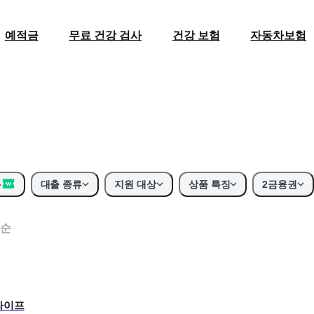
예적금
무료 건강 검사
건강 보험
자동차보험
용
대출 종류
지원 대상
상품 특징
2금융권
순
라이프