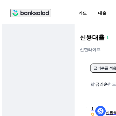
카드
대출
0
신용대출
1
2
신한라이프
3
4
5
금리쿠폰 적
6
7
금리순
한도
8
9
0
1
신한