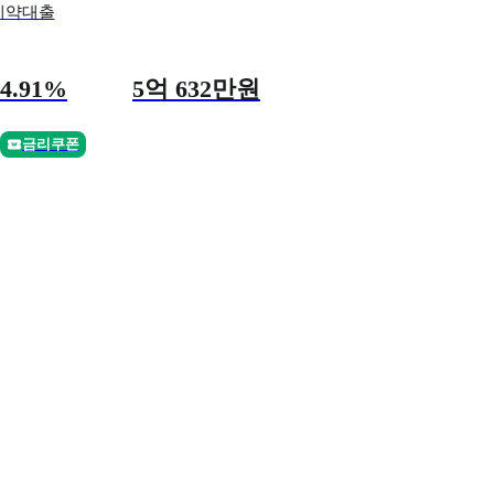
계약대출
리
 한도
4.91%
5억 632만원
금리쿠폰