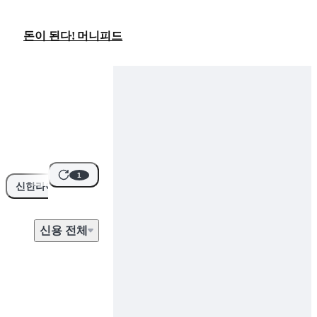
돈이 된다! 머니피드
1
신한라이프
신용
전
체