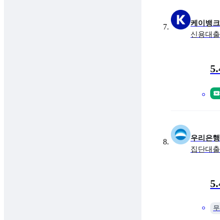
케이뱅크
신용대출
금리
최대 
5
우리은행
집단대출
금리
최대 
5
무