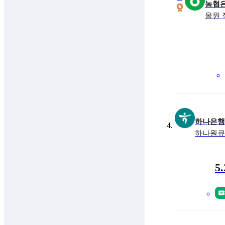
농협
올원
금
최대
하나은행
하나원큐
금리
최대 
5