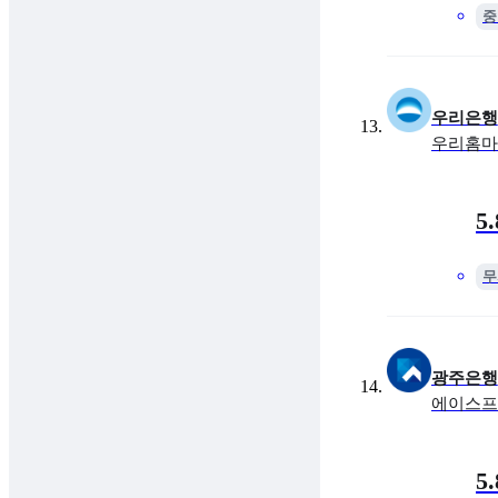
중
우리은행
우리홈마
금리
최대 
5
무
광주은행
에이스프
금리
최대 
5