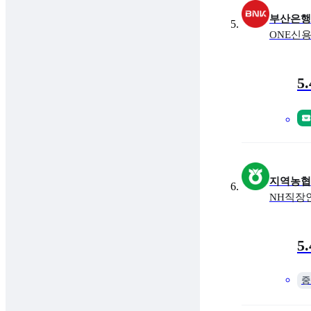
부산은행
ONE신
금리
최대 
5
지역농협
NH직장
금리
최대 
5
중