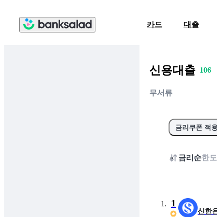
1
2
카드
대출
3
4
0
5
신용대출
1
0
6
2
1
7
무서류
3
2
8
4
3
9
5
4
0
금리쿠폰 적
6
5
7
6
금리순
한도
8
7
9
8
0
9
0
1
신한