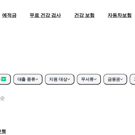
예적금
무료 건강 검사
건강 보험
자동차보험
용
대출 종류
지원 대상
무서류
금융권
순
은행