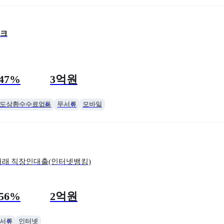
크
한도
.47%
3억원
도상환수수료없음
무서류
모바일
거래 직장인대출(인터넷뱅킹)
한도
.56%
2억원
서류
인터넷