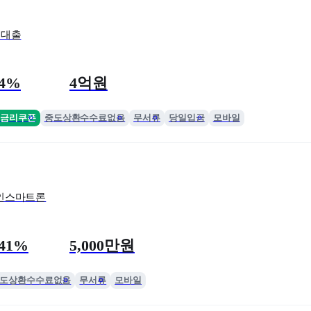
용대출
한도
.4%
4억원
금리쿠폰
중도상환수수료없음
무서류
당일입금
모바일
인스마트론
한도
.41%
5,000만원
도상환수수료없음
무서류
모바일