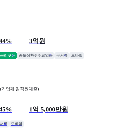
한도
.44%
3억원
금리쿠폰
중도상환수수료없음
무서류
모바일
(기업체 임직원대출)
한도
.45%
1억 5,000만원
서류
모바일