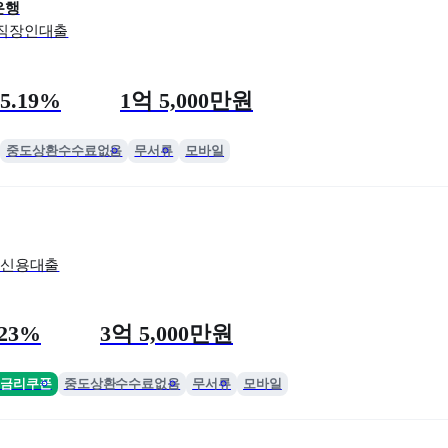
은행
 직장인대출
리
 한도
5.19%
1억 5,000만원
중도상환수수료없음
무서류
모바일
신용대출
한도
.23%
3억 5,000만원
금리쿠폰
중도상환수수료없음
무서류
모바일