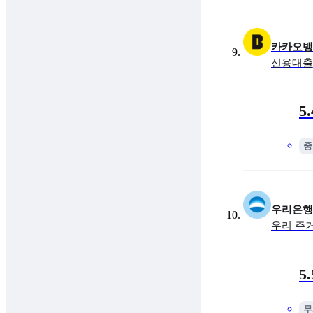
카카오뱅
신용대출
금리
최대 
5
중
우리은행
우리 주
금리
최대 
5
무