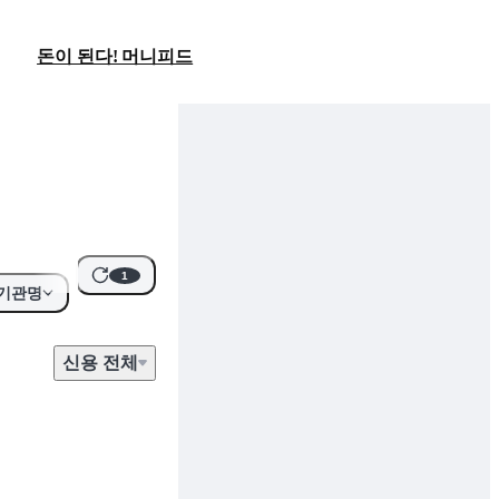
돈이 된다! 머니피드
1
기관명
신용
전
체