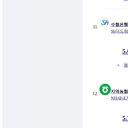
수협은행
Sh더드
금리
최대 
5
중
지역농협
NH새내
금리
최대 
5