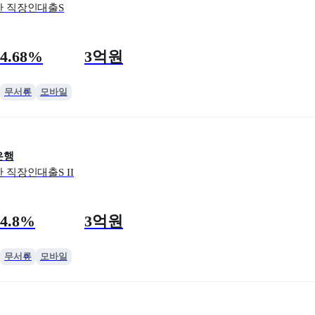
 직장인대출S
리
 한도
4.68%
3억원
무서류
모바일
은행
 직장인대출S II
리
 한도
4.8%
3억원
무서류
모바일