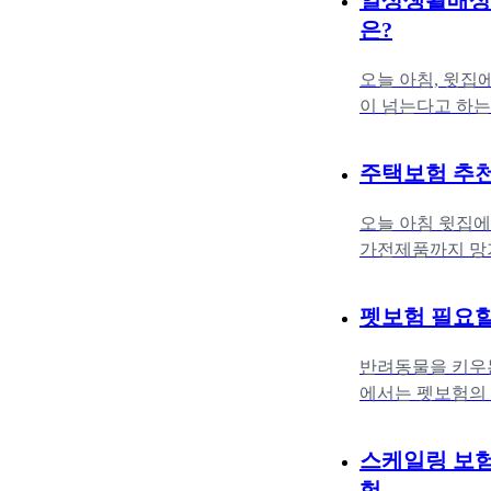
일상생활배상책
은?
오늘 아침, 윗집
이 넘는다고 하는
수로 TV를 망가
주택보험 추천
오늘 아침 윗집에
가전제품까지 망가
보험이 있으니 괜
펫보험 필요할
반려동물을 키우는
에서는 펫보험의 
한 최적의 보험 
스케일링 보험
험