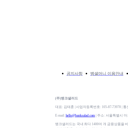
공지사항
뱅샐머니 이용안내
(주)뱅크샐러드
대표: 김태훈 | 사업자등록번호: 105-87-73978 |
E-mail:
hello@banksalad.com
| 주소: 서울특별시 마
뱅크샐러드는 국내 최다 1400여 개 금융상품을