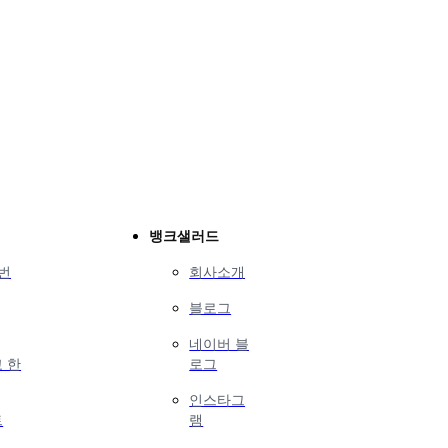
뱅크샐러드
번
회사소개
블로그
네이버 블
 한
로그
인스타그
트
램