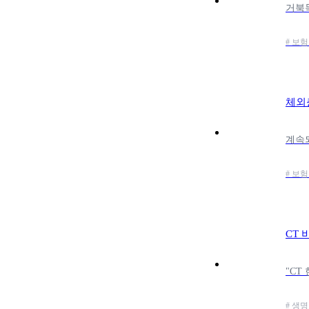
# 보험
체외충
# 보험
CT 
# 생