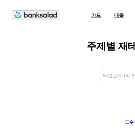
카드
대출
주제별 재
#4년만에 1억 
도수