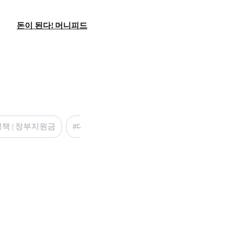
돈이 된다! 머니피드
책 | 정부지원금
#대출 갈아타기 고민이라면 | 대출 찾기