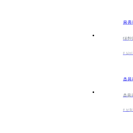
용종
# 실
초음
# 보험