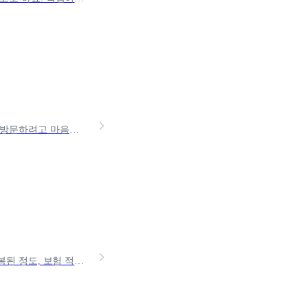
편평사마귀는 주로 어린이와 청년층에서 흔히 발생하는 질환입니다. 피부과에 방문하려고 마음을 먹는 순간 떠오르는 걱정 하나. ‘피부과 질환은 실비보험보장이 안되지 않나?’ 편형사마귀
사랑니 발치를 고민하고 계시나요?사랑니 발치 비용은 병원 규모, 사랑니가 매복된 정도, 보험 적용 여부에 따라 천차만별이에요. 이번 글에서 각 조건에 따른 사랑니 발치 비용부터 실