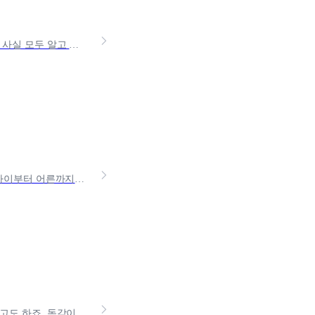
실비보험 가입자라면 병원이나 약국에 다녀온 후 의료비를 보상받을 수 있다는 사실 모두 알고 계시죠? 다만, 보험금을 청구하기 위해서는 몇 가지 필수 서류가 필요합니다. 지금부터상황
고열이나 근육통이 계속된다면? 감기가 아닌 A형독감일 수 있습니다. 최근엔 아이부터 어른까지 쉽게 감염되고, 잠복기에 가족 전체로 퍼지는 사례도 늘고 있어요. 한 번 걸리면며칠씩
독감 검사, 다른 말로는 독감을 일으키는 바이러스를 뜻하는인플루엔자 검사라고도 하죠. 독감이 유행하는 시즌이나 겨울철에는 독감 검사를 받으시는 분들도 많으신데요. 그럴 때마다 독감