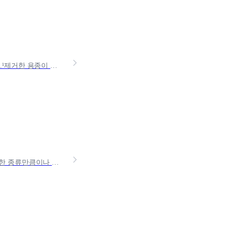
대한민국 성인 10명 중 2-3명이 대장내시경 검사에서 대장용종이 발견되는데요.¹제거한 용종이 악성 용종이거나 암으로 가기 직전 단계의 용종인 경우, 보험가입이 제한될 수 있어요.
초음파 검사를 통해서 다양한 질병을 예방하고 대비할 수 있어요. 하지만, 다양한 종류만큼이나 건강보험 급여 처리나 실비 보험 적용 기준이 달라요. 가지고 있는 실비 보험으로 초음파