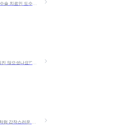
거북목, 허리디스크와 같은 현대인의 질병에 대한 치료방법으로 정형외과의 비수술 치료인 도수치료에 대한 관심이 높습니다. 효과는 좋지만 다소 치료비가 높은 도수치료! 도수치료는 실비
계속되는 어깨 통증, 병원에선 '체외충격파' 치료를 권하지만… 비급여라 부담되진 않으셨나요?"치료는 꼭 필요한데, 돈이 걱정되는" 분들을 위해 체외충격파 치료 가격부터 저렴하게 받
"CT 한 번 찍는데 20만 원이 넘는다는데, 이거 실비 되긴 할까?"두통·복통·흉통처럼 갑작스러운 증상으로 CT를 찍게 되는 순간, 검사보다 비용이 먼저 걱정되지만, 기준을 모르