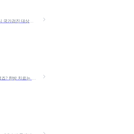
작년에 자궁경부암 검사를 받고 5만 원을 냈는데, 친구는 0원이었대요.알고 보니 국가검진 대상이면 0원, 아니면 약 2~5만 원, 추가검사까지 받으면 더 나오더라고요. 왜 이렇게
한의원 다녀온 뒤 "혹시 실비 되나?" 싶었는데 확인 안 하고 그냥 넘긴 적 있으셨죠? 한방 치료는 실비가 안 된다는 말이 워낙 많아서, 아예 시도조차 안 하는 경우도 많아요. 그