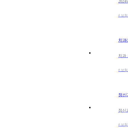
# 보
치과
# 보험
정신과
# 보험