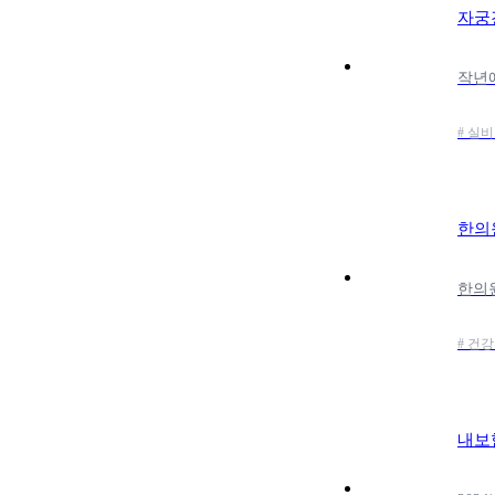
자궁
# 실
한의
# 건
내보