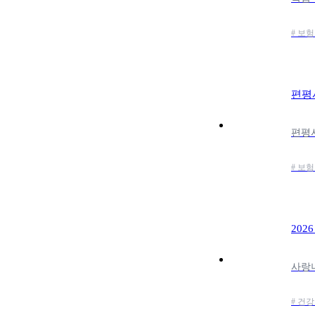
# 보험
편평
# 보험
202
# 건