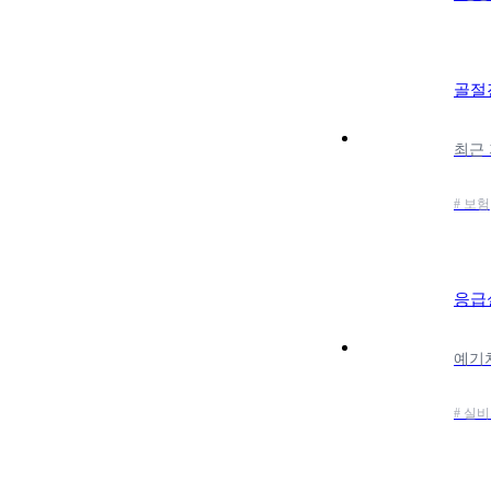
골절
# 보험
응급
# 실비