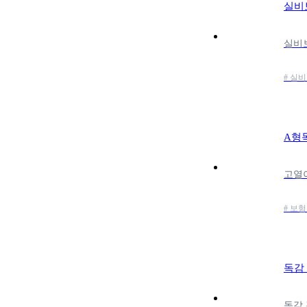
실비
# 실비
A형
# 보험
독감 