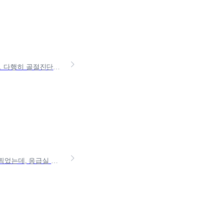
최근 저의 아버지께서 저녁에 러닝을 하시다가 발을 헛디뎌 발목을 다치셨어요. 다행히 골절진단비를 통해 수십만 원의 치료비를 보장 받을 수 있었는데요. 일상 속에서도 쉽게 벌어질 수
예기치 못하게 몸이 아프면, 우리는 응급실을 찾게 됩니다.수액 맞고 CT 한 번 찍었는데, 응급실 방문 후 높은 지출에 당황하지 않으셨나요?비싼 응급실 진료의 실비 청구 가능 경우