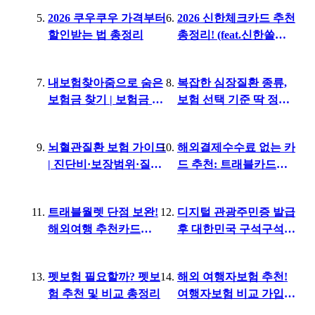
2026 쿠우쿠우 가격부터
2026 신한체크카드 추천
할인받는 법 총정리
총정리! (feat.신한쏠페
이)
내보험찾아줌으로 숨은
복잡한 심장질환 종류,
보험금 찾기 | 보험금 청
보험 선택 기준 딱 정리
구까지 한번에 하는 팁
했어요
뇌혈관질환 보험 가이드
해외결제수수료 없는 카
| 진단비·보장범위·질병
드 추천: 트래블카드보
코드 한눈에 정리
다 이득인 이유
트래블월렛 단점 보완!
디지털 관광주민증 발급
해외여행 추천카드
후 대한민국 구석구석
BEST 3
여행가기
펫보험 필요할까? 펫보
해외 여행자보험 추천!
험 추천 및 비교 총정리
여행자보험 비교 가입부
터 환급까지