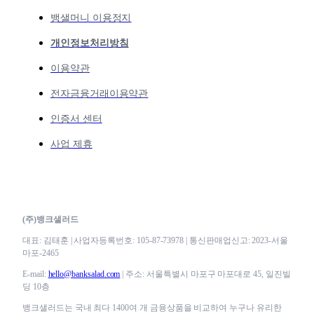
뱅샐머니 이용정지
개인정보처리방침
이용약관
전자금융거래이용약관
인증서 센터
사업 제휴
(주)뱅크샐러드
대표: 김태훈 | 사업자등록번호: 105-87-73978 | 통신판매업신고: 2023-서울
마포-2465
E-mail:
hello@banksalad.com
| 주소: 서울특별시 마포구 마포대로 45, 일진빌
딩 10층
뱅크샐러드는 국내 최다 1400여 개 금융상품을 비교하여 누구나 유리한