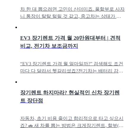
차 한 대 뽑으려면 고민이 산더미죠. 풀할부로 사자
니 통장이 탈탈 털릴 것 같고, 중고차는 상태가 도
무지 믿음이 안 가고… 리스? 장기렌트? 이름은 들
어봤는데 뭐가 좋은 건지, 헷
EV3 장기렌트 가격 월 20만원대부터 | 견적
비교, 전기차 보조금까지
“EV3 장기렌트 가격 월 얼마일까?” 검색해도 조건
마다 다 달라서 헷갈리셨죠?전기차는 배터리 감가
상각, 보조금 변화, 유지비용까지 고려해야 하니 단
순히 월 납입금만 보고 결정하기
장기렌트 하지마라? 현실적인 신차 장기렌
트 장단점
자동차, 초기 비용 줄이고 합리적으로 타고 싶으시
죠? 🚗 새 차를 뽑는 방법은 크게장기렌트, 할부(구
매), 리스 세 가지가 있습니다. 각각 장단점이 뚜렷