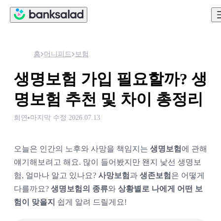
홈
머니피드
보험
생명보험 가입 필요할까? 생
명보험 추천 및 차이 총정리
희연
마지막 수정
2026.07.13
오늘은 인간의 노후와 사망을 책임지는
 생명보험
에 관해 
얘기해보려고 해요. 많이 들어봤지만 왠지 낯선 생명보
험, 얼마나 알고 있나요? 
사망보험
과 
생존보험
은 어떻게 
다를까요? 
생명보험의 종류
와 
상황별로 나에게 어떤 보
험이 맞을지
 쉽게 알려 드릴게요!