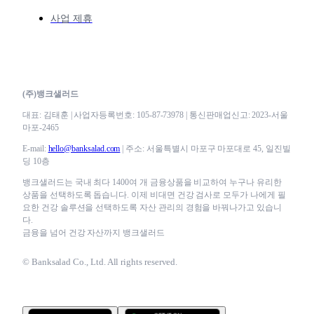
사업 제휴
(주)뱅크샐러드
대표: 김태훈 | 사업자등록번호: 105-87-73978 | 통신판매업신고: 2023-서울
마포-2465
E-mail:
hello@banksalad.com
| 주소: 서울특별시 마포구 마포대로 45, 일진빌
딩 10층
뱅크샐러드는 국내 최다 1400여 개 금융상품을 비교하여 누구나 유리한
상품을 선택하도록 돕습니다. 이제 비대면 건강 검사로 모두가 나에게 필
요한 건강 솔루션을 선택하도록 자산 관리의 경험을 바꿔나가고 있습니
다.
금융을 넘어 건강 자산까지 뱅크샐러드
© Banksalad Co., Ltd. All rights reserved.