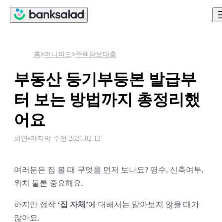
홈
머니피드
주택담보대출
부동산 등기부등본 발급부
터 보는 방법까지 총정리했
어요
희연
마지막 수정
2026.02.12
여러분은 집 볼 때 무엇을 먼저 보나요? 평수, 신축여부, 
위치 물론 중요해요. 
하지만 정작 
‘집 자체’
에 대해서는 알아보지 않을 때가 
많아요. 