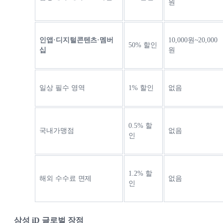
원
인앱·디지털콘텐츠·멤버
10,000원~20,000
50% 할인
십
원
일상 필수 영역
1% 할인
없음
0.5% 할
국내가맹점
없음
인
1.2% 할
해외 수수료 면제
없음
인
삼성 iD 글로벌 장점