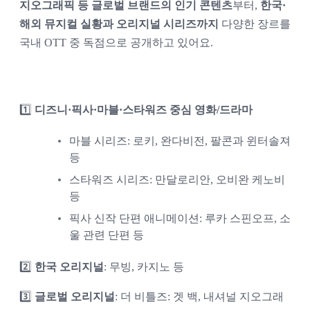
지오그래픽 등 글로벌 브랜드의 인기 콘텐츠
부터, 
한국·
해외 뮤지컬 실황과 오리지널 시리즈까지
 다양한 장르를 
국내 OTT 중 독점으로 공개하고 있어요.
1️⃣ 
디즈니·픽사·마블·스타워즈 중심 영화/드라마
마블 시리즈: 로키, 완다비전, 팔콘과 윈터솔져 
등
스타워즈 시리즈: 만달로리안, 오비완 케노비 
등
픽사 신작 단편 애니메이션: 루카 스핀오프, 소
울 관련 단편 등
2️⃣ 
한국 오리지널
: 무빙, 카지노 등
3️⃣ 
글로벌 오리지널
: 더 비틀즈: 겟 백, 내셔널 지오그래