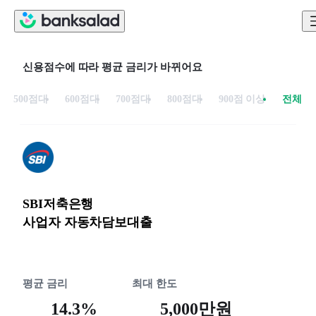
신용점수에 따라 평균 금리가 바뀌어요
500점대
600점대
700점대
800점대
900점 이상
전체
SBI저축은행
사업자 자동차담보대출
평균 금리
최대 한도
14.3%
5,000만원