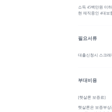
소득 45백만원 이
현 재직중인 4대보
필요서류
대출신청시 스크래핑
부대비용
[햇살론 보증료]
햇살론은 보증부상품