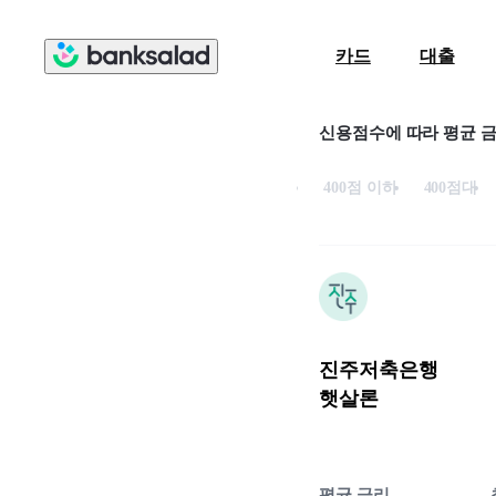
카드
대출
신용점수에 따라 평균 
400점 이하
400점대
진주저축은행
햇살론
평균 금리