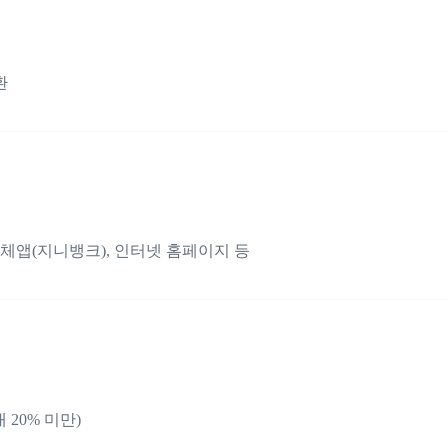
환
체앱(지니뱅크), 인터넷 홈페이지 등
 20% 미만)