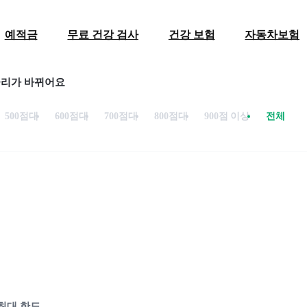
예적금
무료 건강 검사
건강 보험
자동차보험
금리가 바뀌어요
500점대
600점대
700점대
800점대
900점 이상
전체
최대 한도