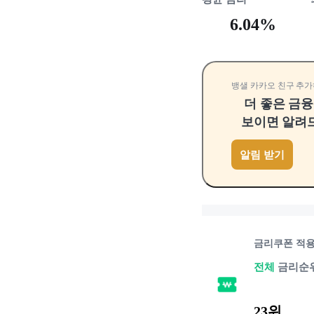
6.04%
뱅샐 카카오 친구 추가
더 좋은 금
보이면 알려
알림 받기
금리쿠폰 적
전체
금리순
23위