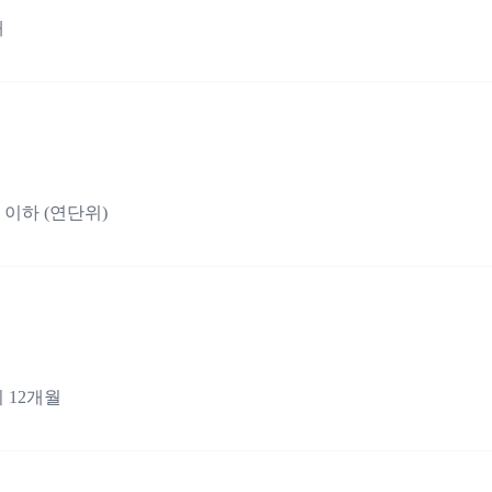
내
 이하 (연단위)
 12개월