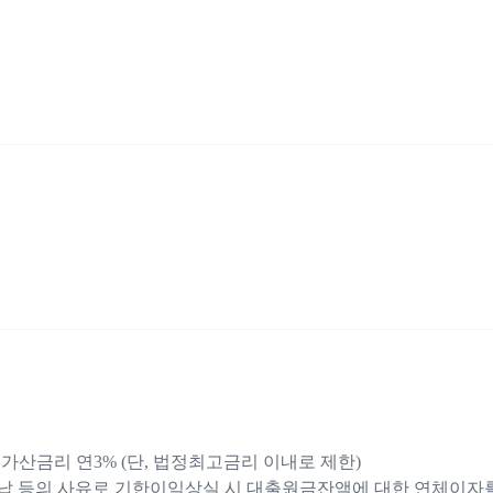
산금리 연3% (단, 법정최고금리 이내로 제한)
미납 등의 사유로 기한이익상실 시 대출원금잔액에 대한 연체이자