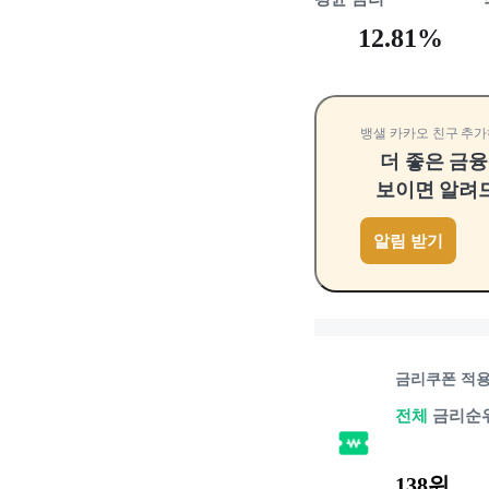
12.81%
뱅샐 카카오 친구 추가
더 좋은 금
보이면 알려
알림 받기
금리쿠폰 적
전체
금리순
138위