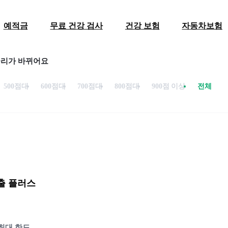
예적금
무료 건강 검사
건강 보험
자동차보험
금리가 바뀌어요
500점대
600점대
700점대
800점대
900점 이상
전체
출 플러스
최대 한도