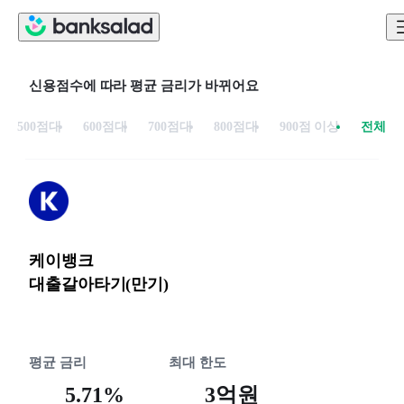
신용점수에 따라 평균 금리가 바뀌어요
500점대
600점대
700점대
800점대
900점 이상
전체
케이뱅크
대출갈아타기(만기)
평균 금리
최대 한도
5.71%
3억원