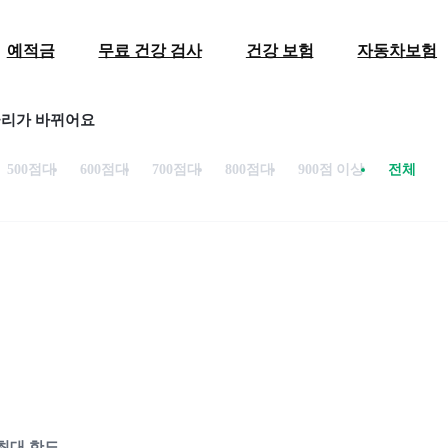
예적금
무료 건강 검사
건강 보험
자동차보험
금리가 바뀌어요
500점대
600점대
700점대
800점대
900점 이상
전체
최대 한도