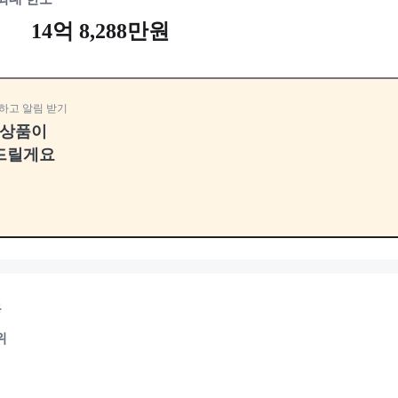
14억 8,288만원
하고 알림 받기
융상품이
드릴게요
용
위