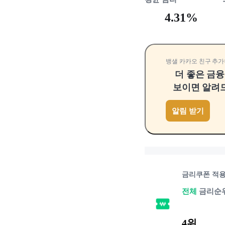
4.31%
뱅샐 카카오 친구 추가
더 좋은 금
보이면 알려
알림 받기
금리쿠폰 적
전체
금리순
4위