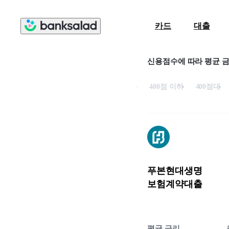
카드
대출
신용점수에 따라 평균 
400점 이하
400점대
푸본현대생명
보험계약대출
평균 금리