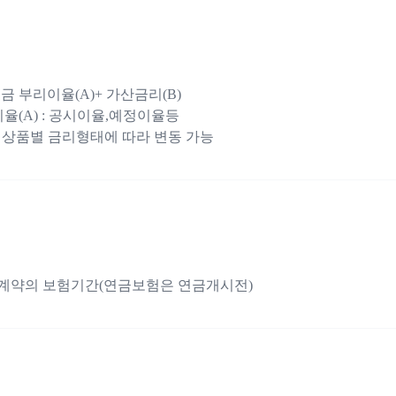
 부리이율(A)+ 가산금리(B)
율(A) : 공시이율,예정이율등
 보험상품별 금리형태에 따라 변동 가능
계약의 보험기간(연금보험은 연금개시전)