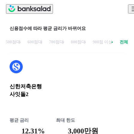
신용점수에 따라 평균 금리가 바뀌어요
500점대
600점대
700점대
800점대
900점 이상
전체
신한저축은행
사잇돌2
평균 금리
최대 한도
12.31%
3,000만원