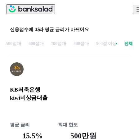
신용점수에 따라 평균 금리가 바뀌어요
500점대
600점대
700점대
800점대
900점 이상
전체
KB저축은행
kiwi비상금대출
평균 금리
최대 한도
15.5%
500만원