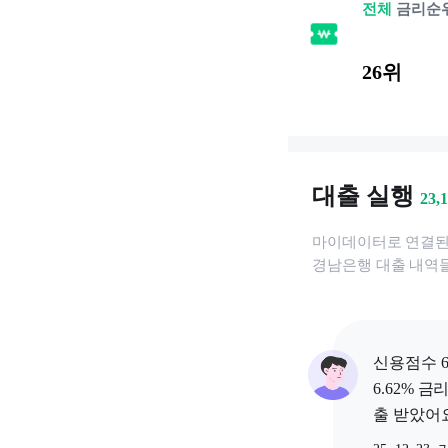
전체
금리순
26위
대출 실행
23,
마이데이터로 연결
경남은행
대출 내역들
신용점수 6
6.62% 금
출 받았어요