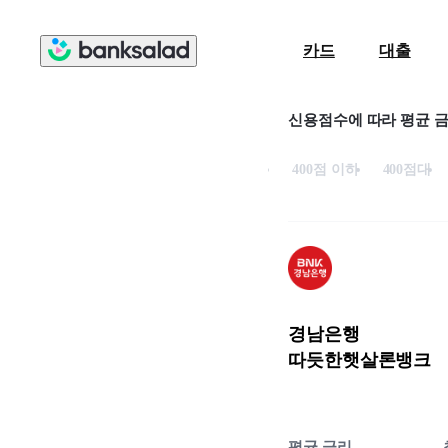
카드
대출
신용점수에 따라 평균 
400점 이하
400점대
경남은행
따듯한햇살론뱅크
평균 금리