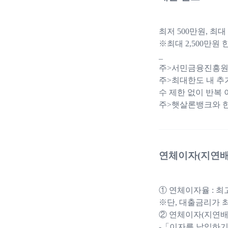
최저 500만원, 최대
※최대 2,500만원 한
_
주>서민금융진흥원 
주>최대한도 내 추
수 제한 없이 반복 
주>햇살론뱅크와 한
연체이자(지연배
① 연체이자율 : 최고 
※단, 대출금리가 최
② 연체이자(지연배
-「이자를 납입하기