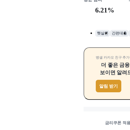
6.21%
햇살론
간편대출
뱅샐 카카오 친구 추가
더 좋은 금
보이면 알려
알림 받기
금리쿠폰 적