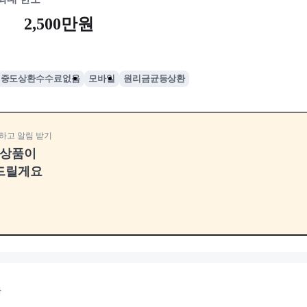
2,500만원
중도상환수수료없음
모바일
원리금균등상환
하고 알림 받기
융상품이
드릴게요
용