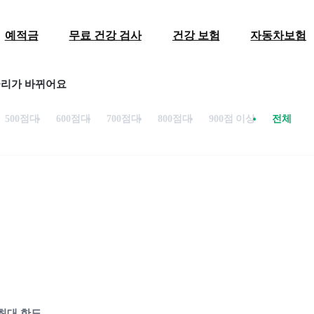
예적금
무료 건강 검사
건강 보험
자동차보험
금리가 바뀌어요
500점대
600점대
700점대
800점대
900점 이상
전체
최대 한도