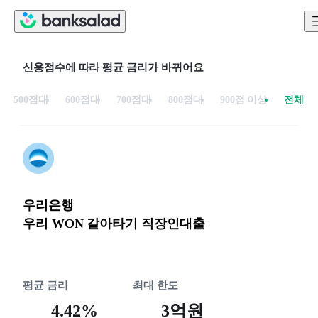
신용점수에 따라 평균 금리가 바뀌어요
500점대
600점대
700점대
800점대
900점 이상
전체
우리은행
우리 WON 갈아타기 직장인대출
평균 금리
최대 한도
4.42%
3억원