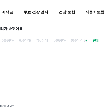
예적금
무료 건강 검사
건강 보험
자동차보험
금리가 바뀌어요
500점대
600점대
700점대
800점대
900점 이상
전체
최대 한도