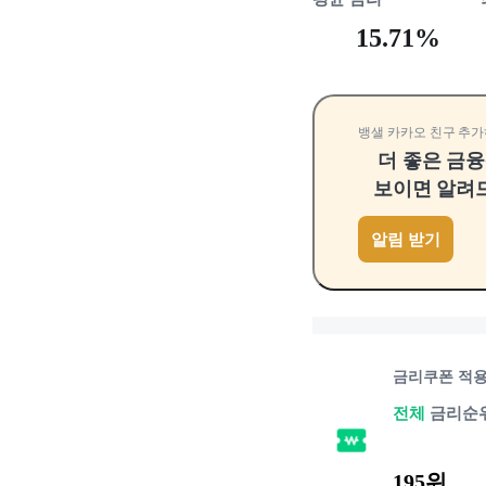
15.71%
뱅샐 카카오 친구 추가
더 좋은 금
보이면 알려
알림 받기
금리쿠폰 적
전체
금리순
195위