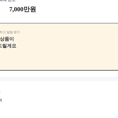
7,000만원
하고 알림 받기
융상품이
드릴게요
용
위