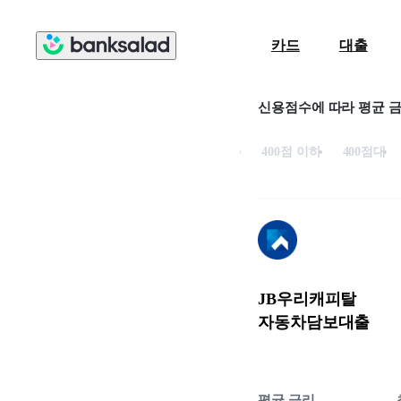
카드
대출
신용점수에 따라 평균 
400점 이하
400점대
JB우리캐피탈
자동차담보대출
평균 금리