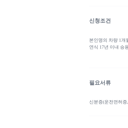
신청조건
본인명의 차량 1개
연식 17년 이내 승용,
필요서류
신분증(운전면허증,