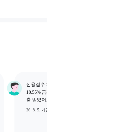
신용점수 547점 고객님이
신용점수
18.55% 금리로 1,020만원 대
11.9%
출 받았어요.
출 받았
26. 8. 5. 가입
26. 8. 5