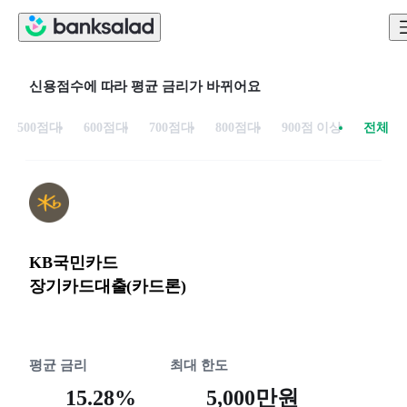
신용점수에 따라 평균 금리가 바뀌어요
500점대
600점대
700점대
800점대
900점 이상
전체
KB국민카드
장기카드대출(카드론)
평균 금리
최대 한도
15.28%
5,000만원