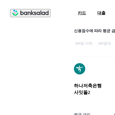
카드
대출
신용점수에 따라 평균 
400점 이하
400점대
하나저축은행
사잇돌2
평균 금리