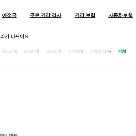
예적금
무료 건강 검사
건강 보험
자동차보험
금리가 바뀌어요
500점대
600점대
700점대
800점대
900점 이상
전체
최대 한도