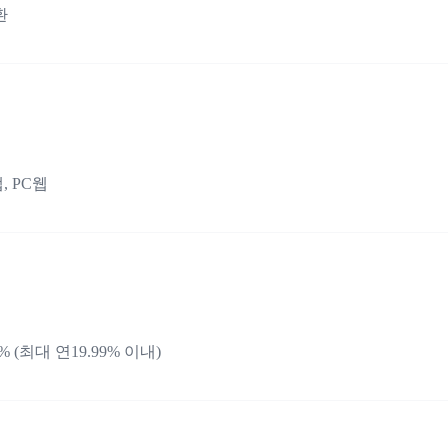
환
, PC웹
 (최대 연19.99% 이내)