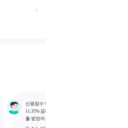
신용점수 977점 고객님이
신용점수
11.35% 금리로 2,080만원 대
12.04
출 받았어요.
출 받았