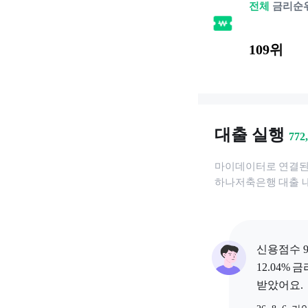
전체
금리순
109위
대출 실행
772
마이데이터로 연결
하나저축은행
대출 
신용점수 9
12.04% 
받았어요.