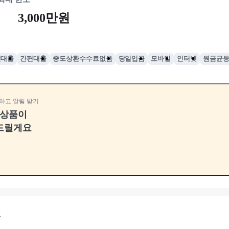
3,000만원
인대출
간편대출
중도상환수수료없음
당일입금
모바일
인터넷
원금균
하고 알림 받기
융상품이
드릴게요
용