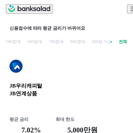
신용점수에 따라 평균 금리가 바뀌어요
500점대
600점대
700점대
800점대
900점 이상
전체
JB우리캐피탈
JB연계상품
평균 금리
최대 한도
7.02%
5,000만원