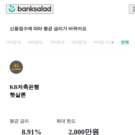
신용점수에 따라 평균 금리가 바뀌어요
500점대
600점대
700점대
800점대
900점 이상
전체
KB저축은행
햇살론
평균 금리
최대 한도
8.91%
2,000만원