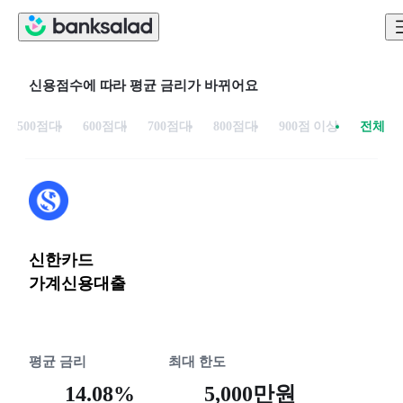
신용점수에 따라 평균 금리가 바뀌어요
500점대
600점대
700점대
800점대
900점 이상
전체
신한카드
가계신용대출
평균 금리
최대 한도
14.08%
5,000만원