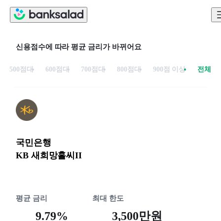
신용점수에 따라 평균 금리가 바뀌어요
500점대
600점대
700점대
800점대
900점 이상
전체
국민은행
KB 새희망홀씨II
평균 금리
최대 한도
9.79%
3,500만원