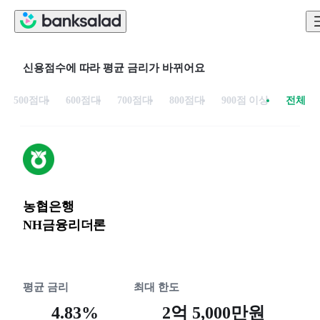
신용점수에 따라 평균 금리가 바뀌어요
500점대
600점대
700점대
800점대
900점 이상
전체
농협은행
NH금융리더론
평균 금리
최대 한도
4.83%
2억 5,000만원