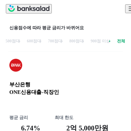
신용점수에 따라 평균 금리가 바뀌어요
500점대
600점대
700점대
800점대
900점 이상
전체
부산은행
ONE신용대출-직장인
평균 금리
최대 한도
6.74%
2억 5,000만원