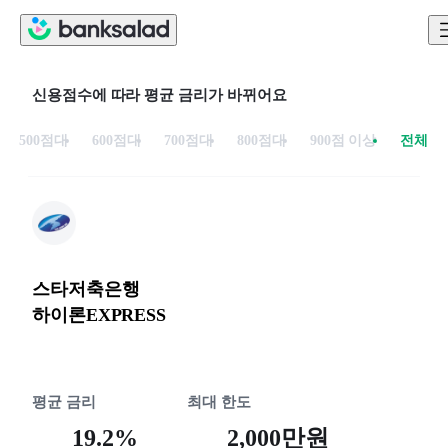
신용점수에 따라 평균 금리가 바뀌어요
500점대
600점대
700점대
800점대
900점 이상
전체
스타저축은행
하이론EXPRESS
평균 금리
최대 한도
19.2%
2,000만원