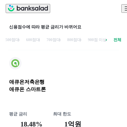
신용점수에 따라 평균 금리가 바뀌어요
500점대
600점대
700점대
800점대
900점 이상
전체
애큐온저축은행
애큐온 스마트론
평균 금리
최대 한도
18.48%
1억원