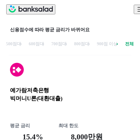
신용점수에 따라 평균 금리가 바뀌어요
500점대
600점대
700점대
800점대
900점 이상
전체
예가람저축은행
빅머니U론(대환대출)
평균 금리
최대 한도
15.4%
8,000만원