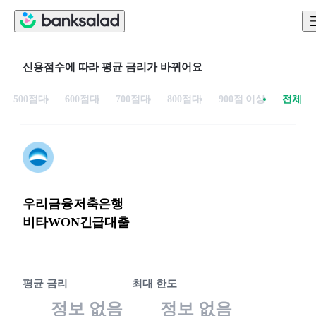
신용점수에 따라 평균 금리가 바뀌어요
500점대
600점대
700점대
800점대
900점 이상
전체
우리금융저축은행
비타WON긴급대출
평균 금리
최대 한도
정보 없음
정보 없음