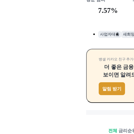
7.57%
사업자대출
새희
뱅샐 카카오 친구 추가
더 좋은 금
보이면 알려
알림 받기
전체
금리순