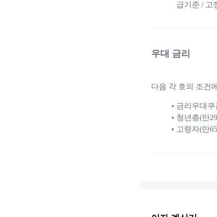
급기준 / 
우대 금리
다음 각 호의 조건에
금리우대쿠폰(
청년층(만29세
고령자(만65세