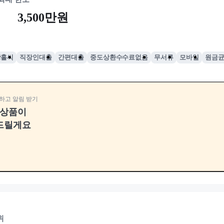
3,500만원
망홀씨
직장인대출
간편대출
중도상환수수료없음
무서류
모바일
원금
하고 알림 받기
융상품이
드릴게요
위