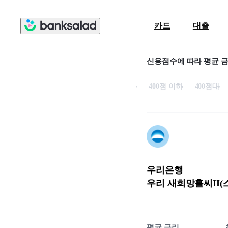
카드
대출
신용점수에 따라 평균 
400점 이하
400점대
우리은행
우리 새희망홀씨II(
평균 금리