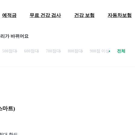
예적금
무료 건강 검사
건강 보험
자동차보험
금리가 바뀌어요
500점대
600점대
700점대
800점대
900점 이상
전체
스마트)
최대 한도