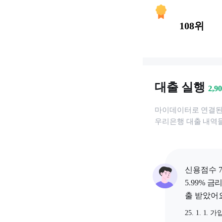
108위
대출 실행
2,9
마이데이터로 연결
우리은행
대출 내역들
신용점수 7
5.99% 금
출 받았어요
25. 1. 1. 가