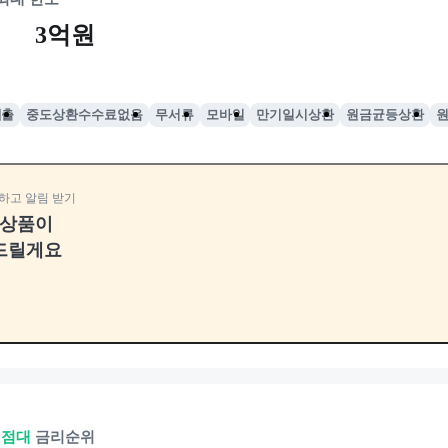
3억원
대출
중도상환수수료없음
무서류
모바일
만기일시상환
원금균등상환
하고 알림 받기
융상품이
드릴게요
0점대
금리순위