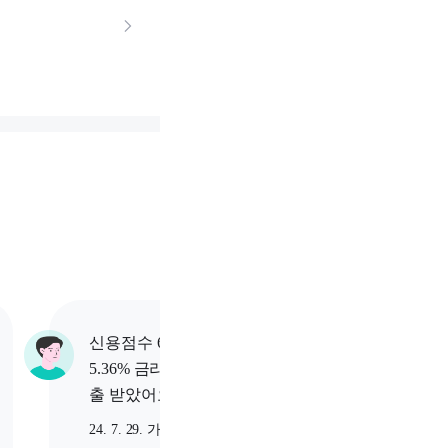
신용점수 684점 고객님이
신용점수
5.36% 금리로 1,820만원 대
5.93%
출 받았어요.
출 받았
24. 7. 29. 가입
24. 5. 9