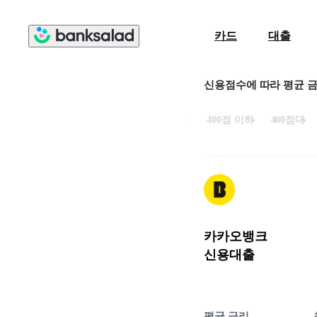
카드
대출
신용점수에 따라 평균 
400점 이하
400점대
카카오뱅크
신용대출
평균 금리