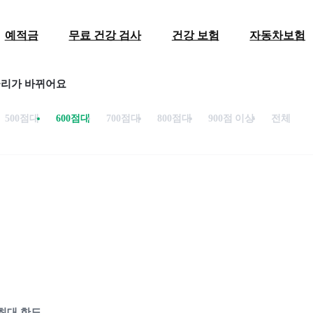
예적금
무료 건강 검사
건강 보험
자동차보험
금리가 바뀌어요
500점대
600점대
700점대
800점대
900점 이상
전체
최대 한도