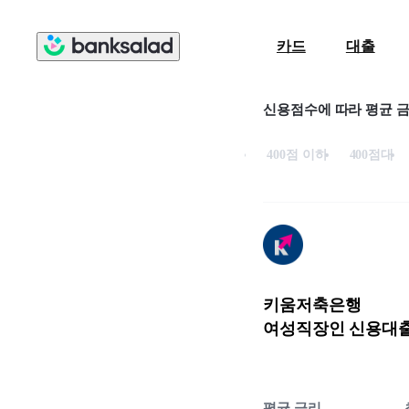
카드
대출
신용점수에 따라 평균 
400점 이하
400점대
키움저축은행
여성직장인 신용대
평균 금리