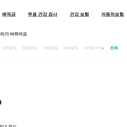
예적금
무료 건강 검사
건강 보험
자동차보험
금리가 바뀌어요
500점대
600점대
700점대
800점대
900점 이상
전체
출
최대 한도