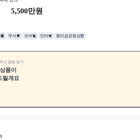
5,500만원
대출
무서류
모바일
인터넷
원리금균등상환
하고 알림 받기
융상품이
드릴게요
위