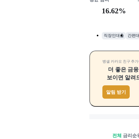
16.62%
직장인대출
간편
뱅샐 카카오 친구 추가
더 좋은 금
보이면 알려
알림 받기
전체
금리순