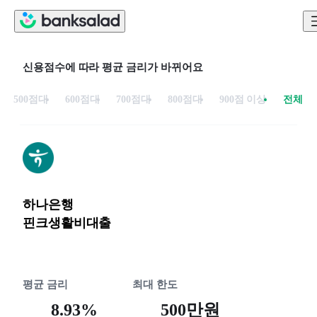
신용점수에 따라 평균 금리가 바뀌어요
500점대
600점대
700점대
800점대
900점 이상
전체
하나은행
핀크생활비대출
평균 금리
최대 한도
8.93%
500만원