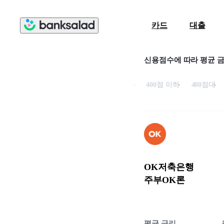
카드
대출
신용점수에 따라 평균 
400점 이하
400점대
OK저축은행
주부OK론
평균 금리