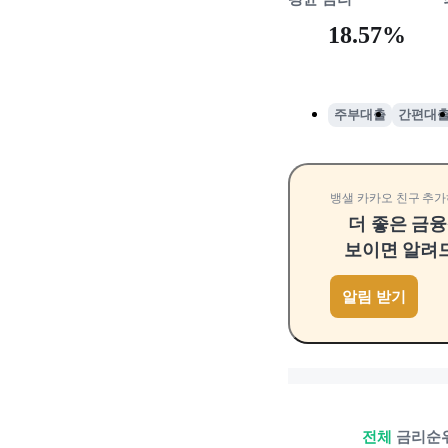
18.57%
주부대출
간편대
뱅샐 카카오 친구 추가
더 좋은 금
보이면 알려
알림 받기
전체
금리순