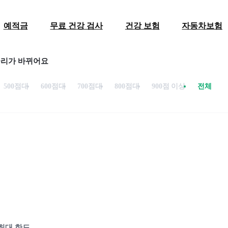
예적금
무료 건강 검사
건강 보험
자동차보험
금리가 바뀌어요
500점대
600점대
700점대
800점대
900점 이상
전체
최대 한도