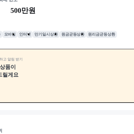
500만원
출
모바일
인터넷
만기일시상환
원금균등상환
원리금균등상환
하고 알림 받기
융상품이
드릴게요
위