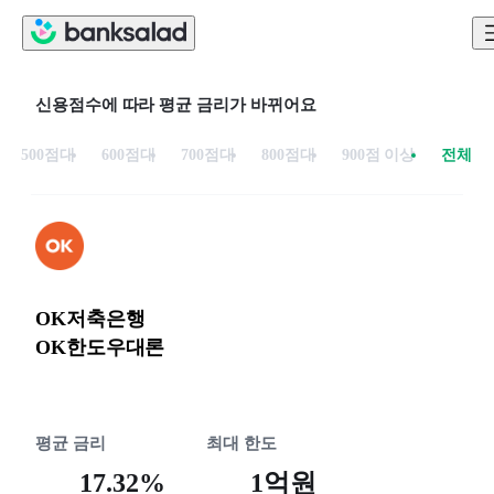
신용점수에 따라 평균 금리가 바뀌어요
500점대
600점대
700점대
800점대
900점 이상
전체
OK저축은행
OK한도우대론
평균 금리
최대 한도
17.32%
1억원