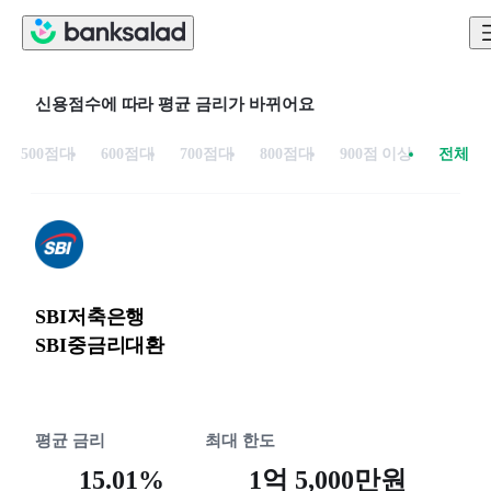
신용점수에 따라 평균 금리가 바뀌어요
500점대
600점대
700점대
800점대
900점 이상
전체
SBI저축은행
SBI중금리대환
평균 금리
최대 한도
15.01%
1억 5,000만원