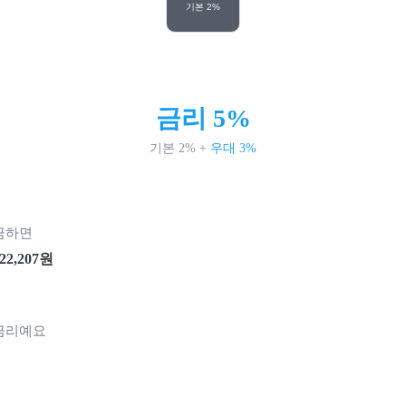
기본
2
%
금리
5
%
기본
2
%
+
우대
3
%
금하면
22,207
원
금리예요