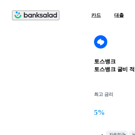
카드
대출
토스뱅크
토스뱅크 굴비 
최고 금리
5%
자유적금