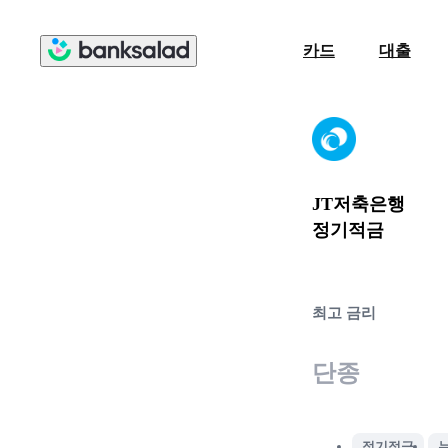
카드
대출
JT저축은행
정기적금
최고 금리
단종
정기적금