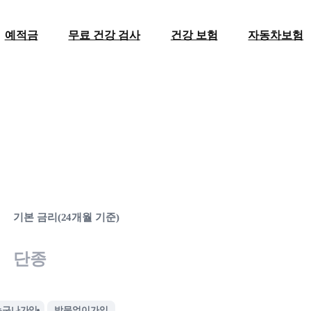
예적금
무료 건강 검사
건강 보험
자동차보험
기본 금리(24개월 기준)
단종
누구나가입
방문없이가입