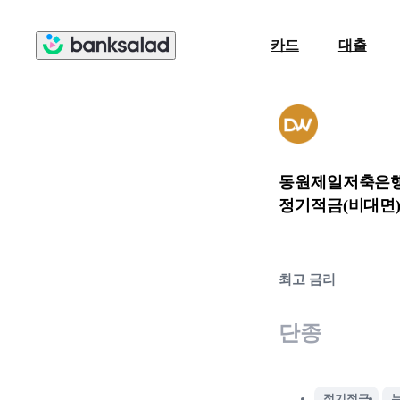
카드
대출
동원제일저축은
정기적금(비대면
최고 금리
단종
정기적금