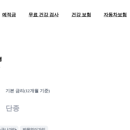
예적금
무료 건강 검사
건강 보험
자동차보험
행
)
기본 금리(12개월 기준)
단종
누구나가입
방문없이가입